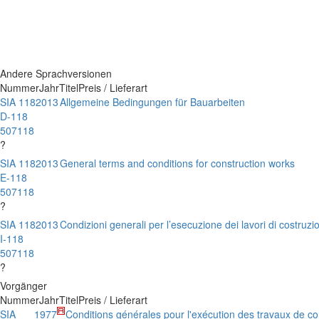
Andere Sprachversionen
Nummer
Jahr
Titel
Preis / Lieferart
SIA 118
2013
Allgemeine Bedingungen für Bauarbeiten
D-118
507118
?
SIA 118
2013
General terms and conditions for construction works
E-118
507118
?
SIA 118
2013
Condizioni generali per l’esecuzione dei lavori di costruzi
I-118
507118
?
Vorgänger
Nummer
Jahr
Titel
Preis / Lieferart
SIA
1977
Conditions générales pour l'exécution des travaux de co