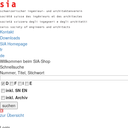
Kontakt
Downloads
SIA Homepage
fr
de
Willkommen beim SIA-Shop
Schnellsuche
Nummer, Titel, Stichwort
D
F
I
E
inkl. SN EN
inkl. Archiv
zur Übersicht
Login