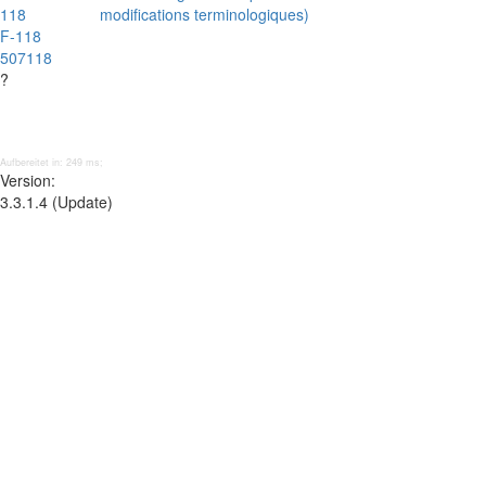
118
modifications terminologiques)
F-118
507118
?
Aufbereitet in: 249 ms;
Version:
3.3.1.4 (Update)