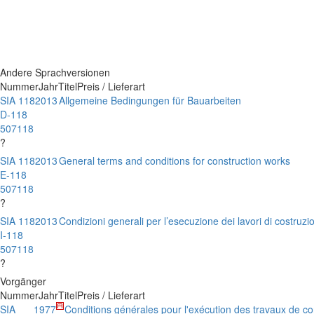
Andere Sprachversionen
Nummer
Jahr
Titel
Preis / Lieferart
SIA 118
2013
Allgemeine Bedingungen für Bauarbeiten
D-118
507118
?
SIA 118
2013
General terms and conditions for construction works
E-118
507118
?
SIA 118
2013
Condizioni generali per l’esecuzione dei lavori di costruzi
I-118
507118
?
Vorgänger
Nummer
Jahr
Titel
Preis / Lieferart
SIA
1977
Conditions générales pour l'exécution des travaux de co