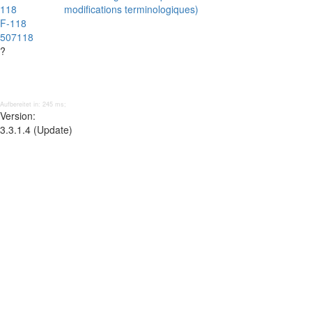
118
modifications terminologiques)
F-118
507118
?
Aufbereitet in: 245 ms;
Version:
3.3.1.4 (Update)