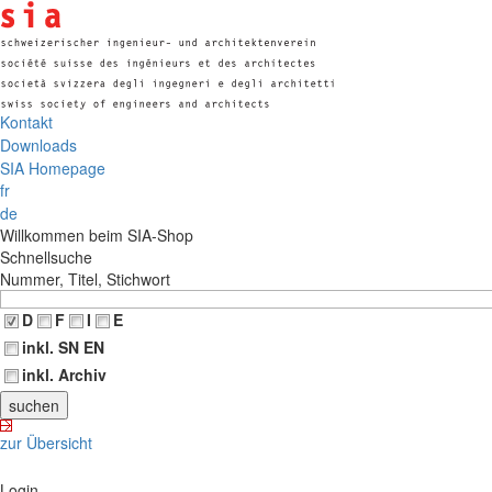
Kontakt
Downloads
SIA Homepage
fr
de
Willkommen beim SIA-Shop
Schnellsuche
Nummer, Titel, Stichwort
D
F
I
E
inkl. SN EN
inkl. Archiv
zur Übersicht
Login