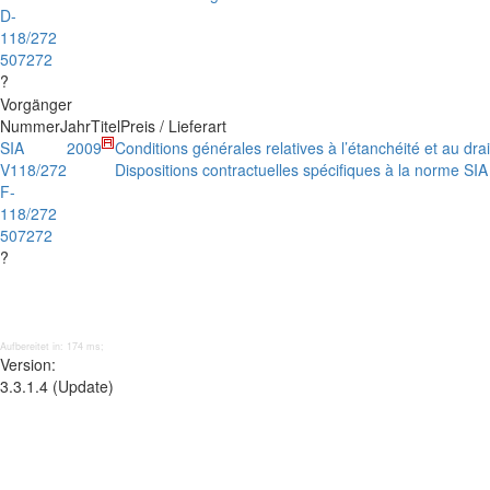
D-
118/272
507272
?
Vorgänger
Nummer
Jahr
Titel
Preis / Lieferart
SIA
2009
Conditions générales relatives à l’étanchéité et au dr
V118/272
Dispositions contractuelles spécifiques à la norme SI
F-
118/272
507272
?
Aufbereitet in: 174 ms;
Version:
3.3.1.4 (Update)