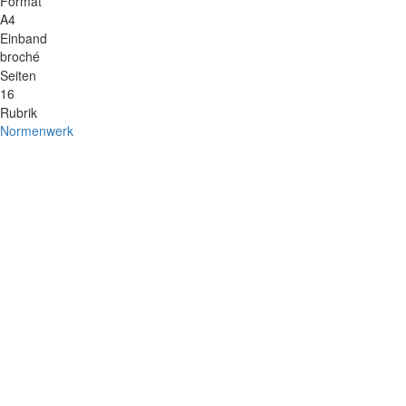
Format
A4
Einband
broché
Seiten
16
Rubrik
Normenwerk