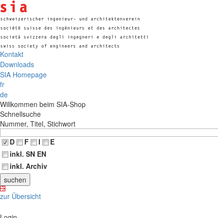
Kontakt
Downloads
SIA Homepage
fr
de
Willkommen beim SIA-Shop
Schnellsuche
Nummer, Titel, Stichwort
D
F
I
E
inkl. SN EN
inkl. Archiv
zur Übersicht
Login