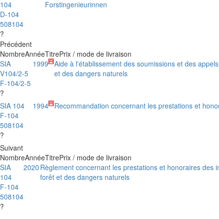
104
Forstingenieurinnen
D-104
508104
?
Précédent
Nombre
Année
Titre
Prix / mode de livraison
SIA
1999
Aide à l'établissement des soumissions et des appels 
V104/2-5
et des dangers naturels
F-104/2-5
?
SIA 104
1994
Recommandation concernant les prestations et honora
F-104
508104
?
Suivant
Nombre
Année
Titre
Prix / mode de livraison
SIA
2020
Règlement concernant les prestations et honoraires des 
104
forêt et des dangers naturels
F-104
508104
?