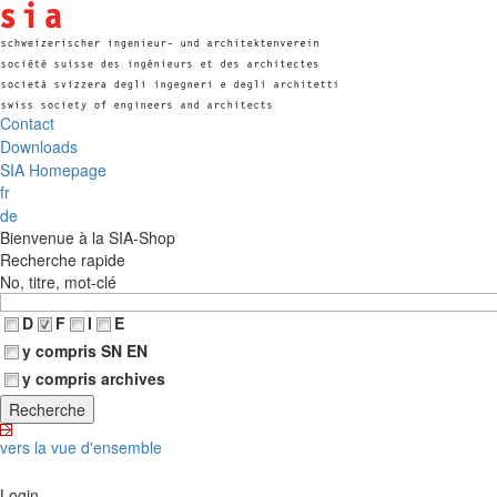
Contact
Downloads
SIA Homepage
fr
de
Bienvenue à la SIA-Shop
Recherche rapide
No, titre, mot-clé
D
F
I
E
y compris SN EN
y compris archives
vers la vue d'ensemble
Login