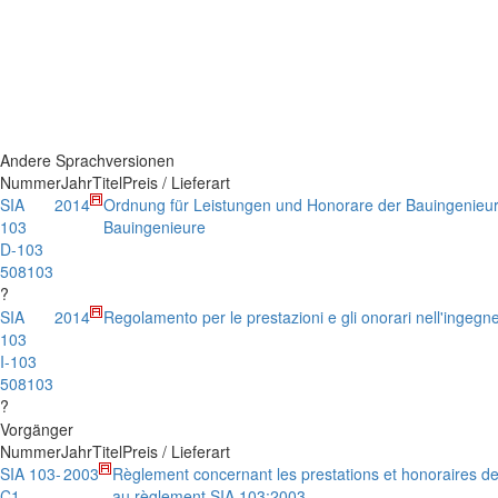
Andere Sprachversionen
Nummer
Jahr
Titel
Preis / Lieferart
SIA
2014
Ordnung für Leistungen und Honorare der Bauingenieu
103
Bauingenieure
D-103
508103
?
SIA
2014
Regolamento per le prestazioni e gli onorari nell'ingegner
103
I-103
508103
?
Vorgänger
Nummer
Jahr
Titel
Preis / Lieferart
SIA 103-
2003
Règlement concernant les prestations et honoraires de
C1
au règlement SIA 103:2003