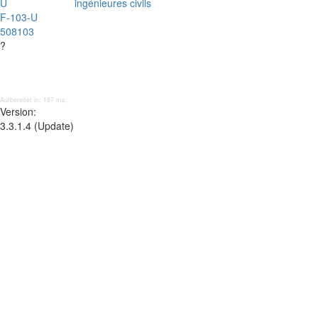
U
ingénieures civils
F-103-U
508103
?
Aufbereitet in: 187 ms;
Version:
3.3.1.4 (Update)