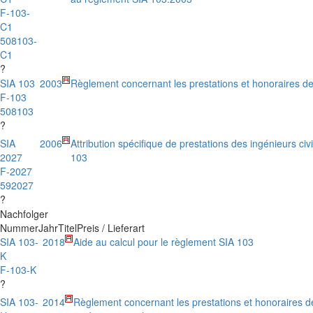
F-103-
C1
508103-
C1
?
SIA 103
2003
Règlement concernant les prestations et honoraires des
F-103
508103
?
SIA
2006
Attribution spécifique de prestations des ingénieurs c
2027
103
F-2027
592027
?
Nachfolger
Nummer
Jahr
Titel
Preis / Lieferart
SIA 103-
2018
Aide au calcul pour le règlement SIA 103
K
F-103-K
?
SIA 103-
2014
Règlement concernant les prestations et honoraires d