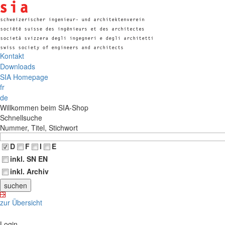
Kontakt
Downloads
SIA Homepage
fr
de
Willkommen beim SIA-Shop
Schnellsuche
Nummer, Titel, Stichwort
D
F
I
E
inkl. SN EN
inkl. Archiv
zur Übersicht
Login