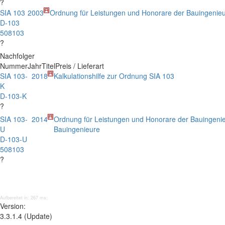
?
SIA 103
2003
Ordnung für Leistungen und Honorare der Bauingenie
D-103
508103
?
Nachfolger
Nummer
Jahr
Titel
Preis / Lieferart
SIA 103-
2018
Kalkulationshilfe zur Ordnung SIA 103
K
D-103-K
?
SIA 103-
2014
Ordnung für Leistungen und Honorare der Bauingeni
U
Bauingenieure
D-103-U
508103
?
Aufbereitet in: 267 ms;
Version:
3.3.1.4 (Update)