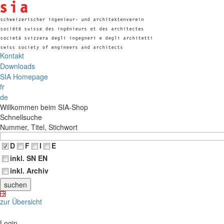
Kontakt
Downloads
SIA Homepage
fr
de
Willkommen beim SIA-Shop
Schnellsuche
Nummer, Titel, Stichwort
D
F
I
E
inkl. SN EN
inkl. Archiv
zur Übersicht
Login