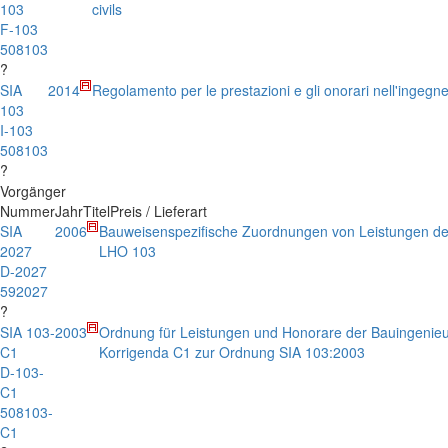
103
civils
F-103
508103
?
SIA
2014
Regolamento per le prestazioni e gli onorari nell'ingegner
103
I-103
508103
?
Vorgänger
Nummer
Jahr
Titel
Preis / Lieferart
SIA
2006
Bauweisenspezifische Zuordnungen von Leistungen de
2027
LHO 103
D-2027
592027
?
SIA 103-
2003
Ordnung für Leistungen und Honorare der Bauingenieu
C1
Korrigenda C1 zur Ordnung SIA 103:2003
D-103-
C1
508103-
C1