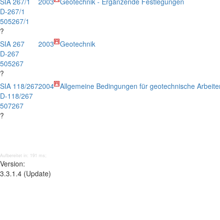
SIA 267/1
2003
Geotechnik - Ergänzende Festlegungen
D-267/1
505267/1
?
SIA 267
2003
Geotechnik
D-267
505267
?
SIA 118/267
2004
Allgemeine Bedingungen für geotechnische Arbeite
D-118/267
507267
?
Aufbereitet in: 191 ms;
Version:
3.3.1.4 (Update)