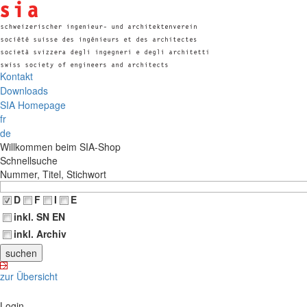
Kontakt
Downloads
SIA Homepage
fr
de
Willkommen beim SIA-Shop
Schnellsuche
Nummer, Titel, Stichwort
D
F
I
E
inkl. SN EN
inkl. Archiv
zur Übersicht
Login