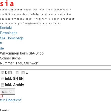
Kontakt
Downloads
SIA Homepage
fr
de
Willkommen beim SIA-Shop
Schnellsuche
Nummer, Titel, Stichwort
D
F
I
E
inkl. SN EN
inkl. Archiv
zur Übersicht
Login