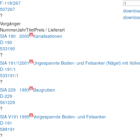
F-118/267
507267
downloa
?
downloa
Vorgänger
Nummer
Jahr
Titel
Preis / Lieferart
SIA 190
2000
Kanalisationen
D-190
533190
?
SIA 191/1
2001
Ungespannte Boden- und Felsanker (Nägel) mit Vollv
D-191/1
533191/1
?
SIA 229
1993
Baugruben
D-229
561229
?
SIA V191
1995
Vorgespannte Boden- und Felsanker
D-191
588191
?