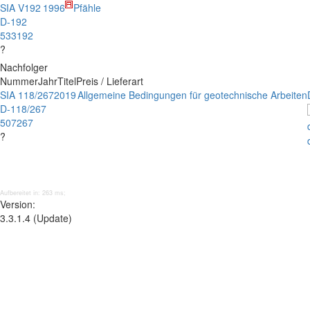
SIA V192
1996
Pfähle
D-192
533192
?
Nachfolger
Nummer
Jahr
Titel
Preis / Lieferart
SIA 118/267
2019
Allgemeine Bedingungen für geotechnische Arbeiten
D-118/267
507267
?
Aufbereitet in: 263 ms;
Version:
3.3.1.4 (Update)