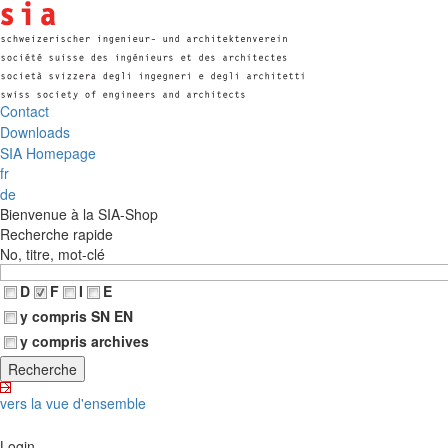
Contact
Downloads
SIA Homepage
fr
de
Bienvenue à la SIA-Shop
Recherche rapide
No, titre, mot-clé
D
F
I
E
y compris SN EN
y compris archives
vers la vue d'ensemble
Login