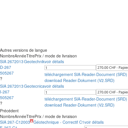
Autres versions de langue
Nombre
Année
Titre
Prix / mode de livraison
SIA 267
2013
Geotechnik
voir détails
D-267
505267
téléchargement SIA-Reader-Document (SRD)
?
download Reader-Dokument (V2.SRD)
SIA 267
2013
Geotecnica
voir détails
I-267
505267
téléchargement SIA-Reader-Document (SRD)
?
download Reader-Dokument (V2.SRD)
Précédent
Nombre
Année
Titre
Prix / mode de livraison
SIA 267-C1
2003
Géotechnique - Correctif C1
voir détails
F-267-C1