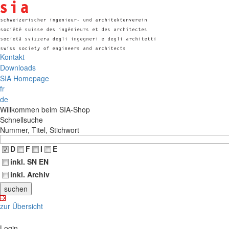
Kontakt
Downloads
SIA Homepage
fr
de
Willkommen beim SIA-Shop
Schnellsuche
Nummer, Titel, Stichwort
D
F
I
E
inkl. SN EN
inkl. Archiv
zur Übersicht
Login