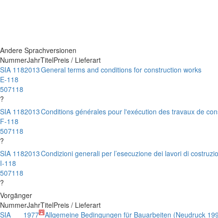
Andere Sprachversionen
Nummer
Jahr
Titel
Preis / Lieferart
SIA 118
2013
General terms and conditions for construction works
E-118
507118
?
SIA 118
2013
Conditions générales pour l'exécution des travaux de con
F-118
507118
?
SIA 118
2013
Condizioni generali per l’esecuzione dei lavori di costruzi
I-118
507118
?
Vorgänger
Nummer
Jahr
Titel
Preis / Lieferart
SIA
1977
Allgemeine Bedingungen für Bauarbeiten (Neudruck 1991