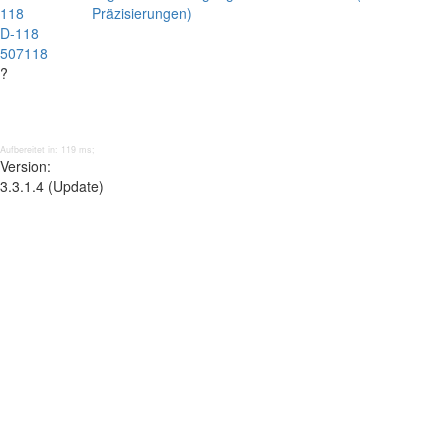
118
Präzisierungen)
D-118
507118
?
Aufbereitet in: 119 ms;
Version:
3.3.1.4 (Update)