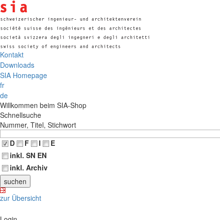
Kontakt
Downloads
SIA Homepage
fr
de
Willkommen beim SIA-Shop
Schnellsuche
Nummer, Titel, Stichwort
D
F
I
E
inkl. SN EN
inkl. Archiv
zur Übersicht
Login