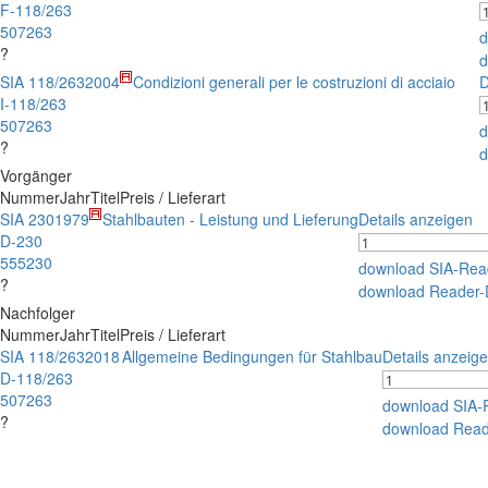
F-118/263
507263
d
?
d
SIA 118/263
2004
Condizioni generali per le costruzioni di acciaio
D
I-118/263
507263
d
?
d
Vorgänger
Nummer
Jahr
Titel
Preis / Lieferart
SIA 230
1979
Stahlbauten - Leistung und Lieferung
Details anzeigen
D-230
555230
download SIA-Rea
?
download Reader-
Nachfolger
Nummer
Jahr
Titel
Preis / Lieferart
SIA 118/263
2018
Allgemeine Bedingungen für Stahlbau
Details anzeig
D-118/263
507263
download SIA-
?
download Read