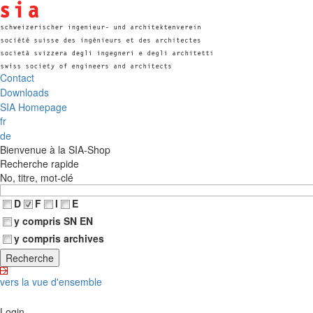
Contact
Downloads
SIA Homepage
fr
de
Bienvenue à la SIA-Shop
Recherche rapide
No, titre, mot-clé
D
F
I
E
y compris SN EN
y compris archives
vers la vue d'ensemble
Login