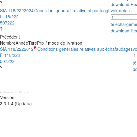
?
download Re
SIA 118/222
2024
Condizioni generali relative ai ponteggi
voir détails
I-118/222
507222
téléchargem
?
download Re
Précédent
Nombre
Année
Titre
Prix / mode de livraison
SIA 118/222
2012
Conditions générales relatives aux échafaudages
vo
F-118/222
507222
t
?
d
Aufbereitet in: 190 ms;
Version:
3.3.1.4 (Update)