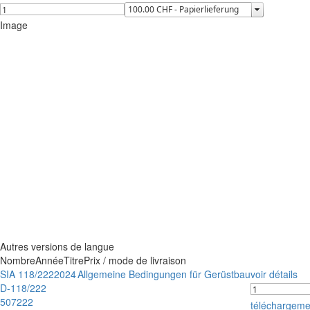
Image
Autres versions de langue
Nombre
Année
Titre
Prix / mode de livraison
SIA 118/222
2024
Allgemeine Bedingungen für Gerüstbau
voir détails
D-118/222
507222
téléchargem