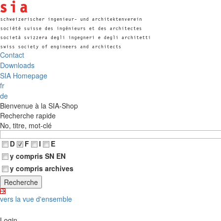
Contact
Downloads
SIA Homepage
fr
de
Bienvenue à la SIA-Shop
Recherche rapide
No, titre, mot-clé
D
F
I
E
y compris SN EN
y compris archives
vers la vue d'ensemble
Login