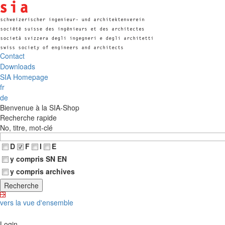
Contact
Downloads
SIA Homepage
fr
de
Bienvenue à la SIA-Shop
Recherche rapide
No, titre, mot-clé
D
F
I
E
y compris SN EN
y compris archives
vers la vue d'ensemble
Login