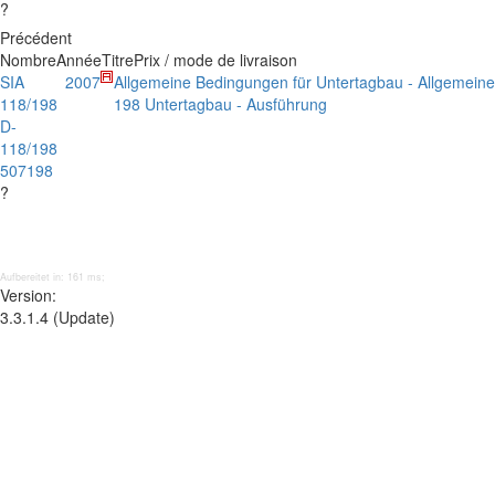
?
Précédent
Nombre
Année
Titre
Prix / mode de livraison
SIA
2007
Allgemeine Bedingungen für Untertagbau - Allgemein
118/198
198 Untertagbau - Ausführung
D-
118/198
507198
?
Aufbereitet in: 161 ms;
Version:
3.3.1.4 (Update)