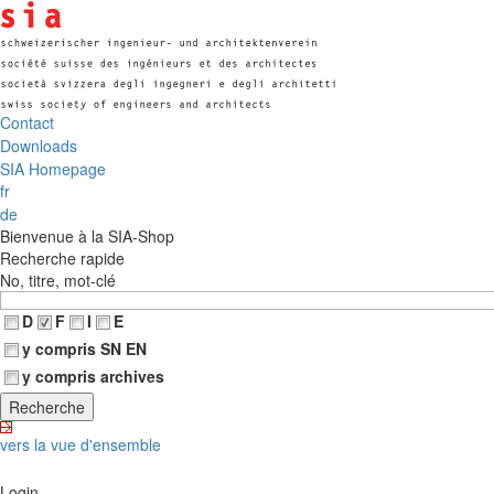
Contact
Downloads
SIA Homepage
fr
de
Bienvenue à la SIA-Shop
Recherche rapide
No, titre, mot-clé
D
F
I
E
y compris SN EN
y compris archives
vers la vue d'ensemble
Login