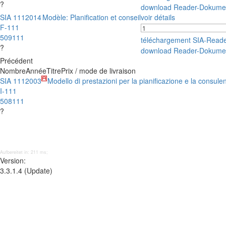
?
download Reader-Dokume
SIA 111
2014
Modèle: Planification et conseil
voir détails
F-111
509111
téléchargement SIA-Read
?
download Reader-Dokume
Précédent
Nombre
Année
Titre
Prix / mode de livraison
SIA 111
2003
Modello di prestazioni per la pianificazione e la consule
I-111
508111
?
Aufbereitet in: 211 ms;
Version:
3.3.1.4 (Update)