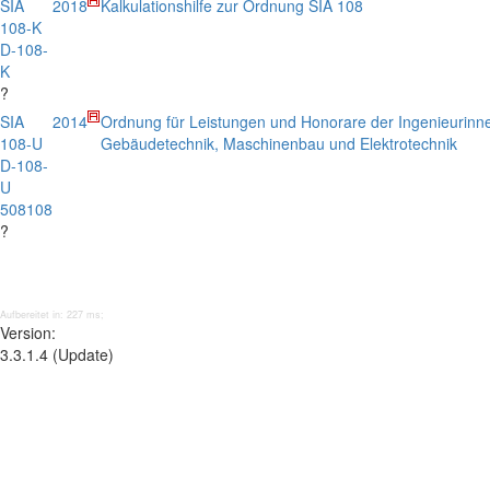
SIA
2018
Kalkulationshilfe zur Ordnung SIA 108
108-K
D-108-
K
?
SIA
2014
Ordnung für Leistungen und Honorare der Ingenieurinn
108-U
Gebäudetechnik, Maschinenbau und Elektrotechnik
D-108-
U
508108
?
Aufbereitet in: 227 ms;
Version:
3.3.1.4 (Update)