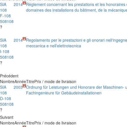
SIA
2014
Règlement concernant les prestations et les honoraires 
108
domaines des installations du bâtiment, de la mécanique
F-108
508108
?
SIA
2014
Regolamento per le prestazioni e gli onorari nell'ingegneri
108
meccanica e nell'elettrotecnica
I-108
508108
?
Précédent
Nombre
Année
Titre
Prix / mode de livraison
SIA
2003
Ordnung für Leistungen und Honorare der Maschinen- u
108
Fachingenieure für Gebäudeinstallationen
D-108
508108
?
Suivant
Nombre
Année
Titre
Prix / mode de livraison