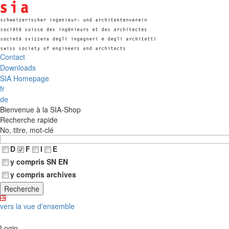
Contact
Downloads
SIA Homepage
fr
de
Bienvenue à la SIA-Shop
Recherche rapide
No, titre, mot-clé
D
F
I
E
y compris SN EN
y compris archives
vers la vue d'ensemble
Login