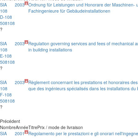
SIA
2003
Ordnung für Leistungen und Honorare der Maschinen- u
108
Fachingenieure für Gebäudeinstallationen
D-108
508108
?
SIA
2003
Regulation governing services and fees of mechanical a
108
in building installations
E-108
508108
?
SIA
2003
Règlement concernant les prestations et honoraires des 
108
que des ingénieurs spécialisés dans les installations du
F-108
508108
?
Précédent
Nombre
Année
Titre
Prix / mode de livraison
SIA
2001
Regolamento per le prestazioni e gli onorari nell'ingegne