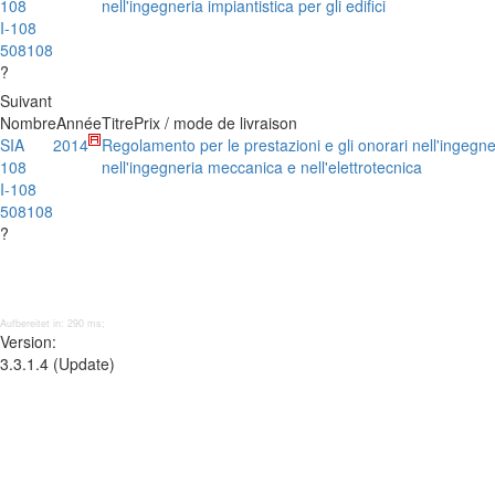
108
nell'ingegneria impiantistica per gli edifici
I-108
508108
?
Suivant
Nombre
Année
Titre
Prix / mode de livraison
SIA
2014
Regolamento per le prestazioni e gli onorari nell'ingegneri
108
nell'ingegneria meccanica e nell'elettrotecnica
I-108
508108
?
Aufbereitet in: 290 ms;
Version:
3.3.1.4 (Update)