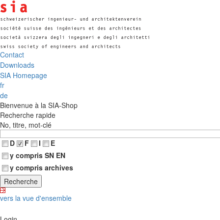
Contact
Downloads
SIA Homepage
fr
de
Bienvenue à la SIA-Shop
Recherche rapide
No, titre, mot-clé
D
F
I
E
y compris SN EN
y compris archives
vers la vue d'ensemble
Login