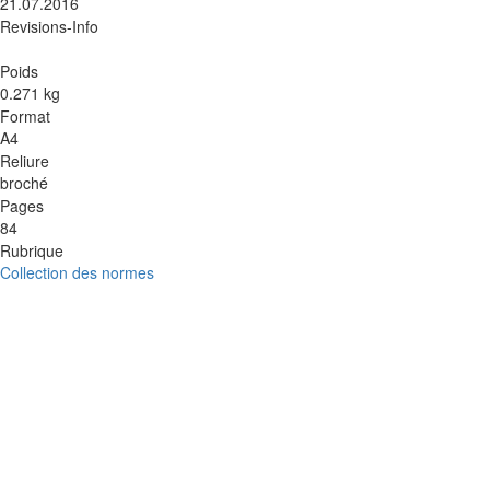
21.07.2016
Revisions-Info
Poids
0.271 kg
Format
A4
Reliure
broché
Pages
84
Rubrique
Collection des normes