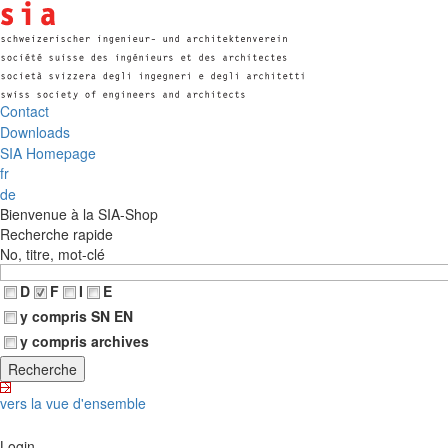
Contact
Downloads
SIA Homepage
fr
de
Bienvenue à la SIA-Shop
Recherche rapide
No, titre, mot-clé
D
F
I
E
y compris SN EN
y compris archives
vers la vue d'ensemble
Login