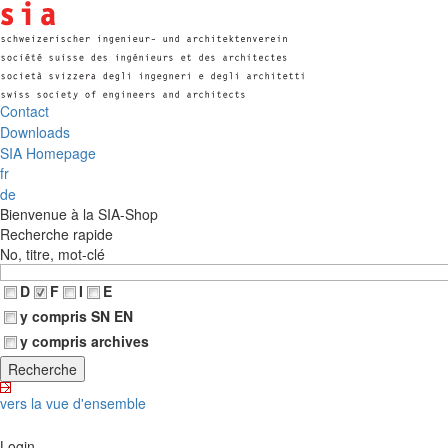
Contact
Downloads
SIA Homepage
fr
de
Bienvenue à la SIA-Shop
Recherche rapide
No, titre, mot-clé
D
F
I
E
y compris SN EN
y compris archives
vers la vue d'ensemble
Login