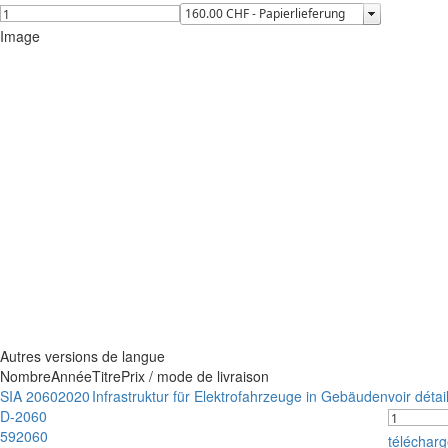
Image
Autres versions de langue
Nombre
Année
Titre
Prix / mode de livraison
SIA 2060
2020
Infrastruktur für Elektrofahrzeuge in Gebäuden
voir détai
D-2060
592060
téléchar