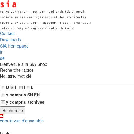
Contact
Downloads
SIA Homepage
fr
de
Bienvenue à la SIA-Shop
Recherche rapide
No, titre, mot-clé
D
F
I
E
y compris SN EN
y compris archives
vers la vue d'ensemble
Login