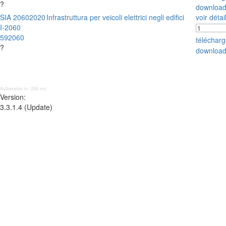
?
download
SIA 2060
2020
Infrastruttura per veicoli elettrici negli edifici
voir détai
I-2060
592060
téléchar
?
download
Aufbereitet in: 206 ms;
Version:
3.3.1.4 (Update)