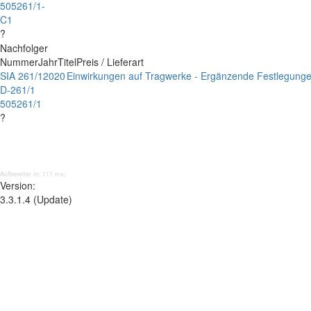
505261/1-
C1
?
Nachfolger
Nummer
Jahr
Titel
Preis / Lieferart
SIA 261/1
2020
Einwirkungen auf Tragwerke - Ergänzende Festlegung
D-261/1
505261/1
?
Aufbereitet in: 111 ms;
Version:
3.3.1.4 (Update)