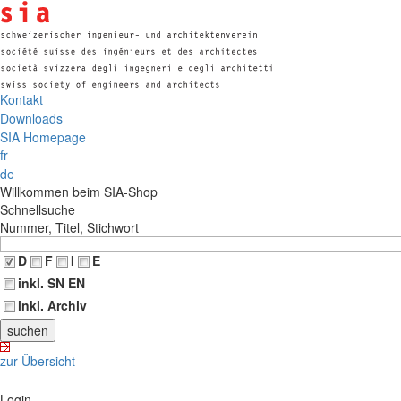
Kontakt
Downloads
SIA Homepage
fr
de
Willkommen beim SIA-Shop
Schnellsuche
Nummer, Titel, Stichwort
D
F
I
E
inkl. SN EN
inkl. Archiv
zur Übersicht
Login