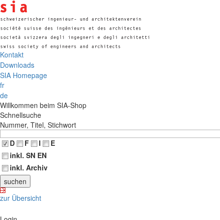
Kontakt
Downloads
SIA Homepage
fr
de
Willkommen beim SIA-Shop
Schnellsuche
Nummer, Titel, Stichwort
D
F
I
E
inkl. SN EN
inkl. Archiv
zur Übersicht
Login