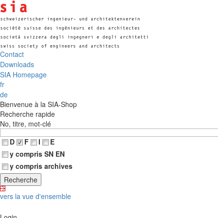
Contact
Downloads
SIA Homepage
fr
de
Bienvenue à la SIA-Shop
Recherche rapide
No, titre, mot-clé
D
F
I
E
y compris SN EN
y compris archives
vers la vue d'ensemble
Login