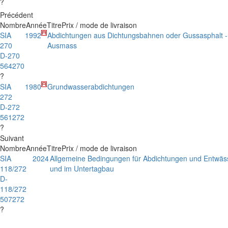
?
Précédent
Nombre
Année
Titre
Prix / mode de livraison
SIA
1992
Abdichtungen aus Dichtungsbahnen oder Gussasphalt -
270
Ausmass
D-270
564270
?
SIA
1980
Grundwasserabdichtungen
272
D-272
561272
?
Suivant
Nombre
Année
Titre
Prix / mode de livraison
SIA
2024
Allgemeine Bedingungen für Abdichtungen und Entwäs
118/272
und im Untertagbau
D-
118/272
507272
?