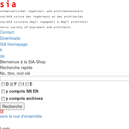
Contact
Downloads
SIA Homepage
fr
de
Bienvenue à la SIA-Shop
Recherche rapide
No, titre, mot-clé
D
F
I
E
y compris SN EN
y compris archives
vers la vue d'ensemble
Login