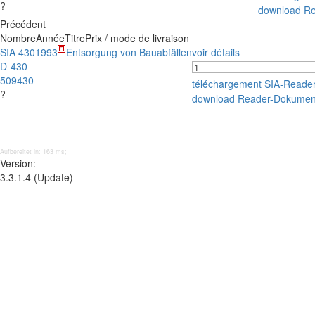
?
download R
Précédent
Nombre
Année
Titre
Prix / mode de livraison
SIA 430
1993
Entsorgung von Bauabfällen
voir détails
D-430
509430
téléchargement SIA-Reade
?
download Reader-Dokumen
Aufbereitet in: 163 ms;
Version:
3.3.1.4 (Update)