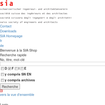
Contact
Downloads
SIA Homepage
fr
de
Bienvenue à la SIA-Shop
Recherche rapide
No, titre, mot-clé
D
F
I
E
y compris SN EN
y compris archives
vers la vue d'ensemble
Login