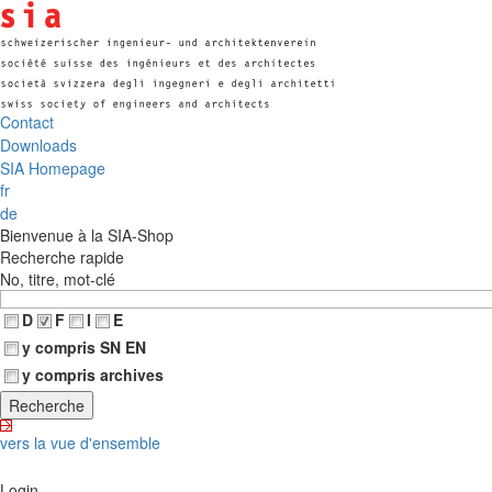
Contact
Downloads
SIA Homepage
fr
de
Bienvenue à la SIA-Shop
Recherche rapide
No, titre, mot-clé
D
F
I
E
y compris SN EN
y compris archives
vers la vue d'ensemble
Login