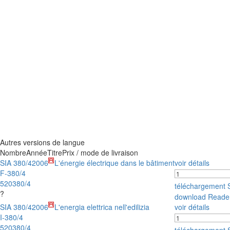
Autres versions de langue
Nombre
Année
Titre
Prix / mode de livraison
SIA 380/4
2006
L'énergie électrique dans le bâtiment
voir détails
F-380/4
520380/4
téléchargement
?
download Reade
SIA 380/4
2006
L'energia elettrica nell'edilizia
voir détails
I-380/4
520380/4