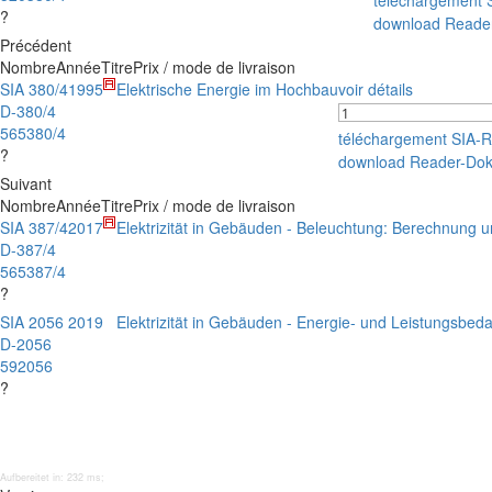
téléchargement
?
download Reade
Précédent
Nombre
Année
Titre
Prix / mode de livraison
SIA 380/4
1995
Elektrische Energie im Hochbau
voir détails
D-380/4
565380/4
téléchargement SIA-
?
download Reader-Do
Suivant
Nombre
Année
Titre
Prix / mode de livraison
SIA 387/4
2017
Elektrizität in Gebäuden - Beleuchtung: Berechnung 
D-387/4
565387/4
?
SIA 2056
2019
Elektrizität in Gebäuden - Energie- und Leistungsbeda
D-2056
592056
?
Aufbereitet in: 232 ms;