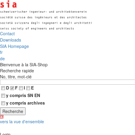
Contact
Downloads
SIA Homepage
fr
de
Bienvenue à la SIA-Shop
Recherche rapide
No, titre, mot-clé
D
F
I
E
y compris SN EN
y compris archives
vers la vue d'ensemble
Login