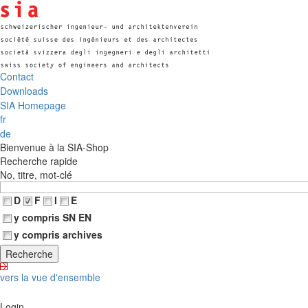
Contact
Downloads
SIA Homepage
fr
de
Bienvenue à la SIA-Shop
Recherche rapide
No, titre, mot-clé
D
F
I
E
y compris SN EN
y compris archives
vers la vue d'ensemble
Login