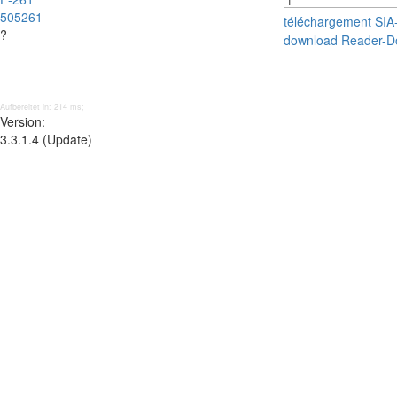
505261
téléchargement SI
?
download Reader-D
Aufbereitet in: 214 ms;
Version:
3.3.1.4 (Update)