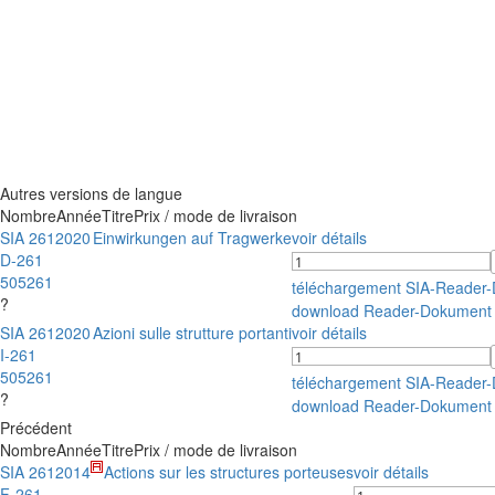
Autres versions de langue
Nombre
Année
Titre
Prix / mode de livraison
SIA 261
2020
Einwirkungen auf Tragwerke
voir détails
D-261
505261
téléchargement SIA-Reader
?
download Reader-Dokument
SIA 261
2020
Azioni sulle strutture portanti
voir détails
I-261
505261
téléchargement SIA-Reader
?
download Reader-Dokument
Précédent
Nombre
Année
Titre
Prix / mode de livraison
SIA 261
2014
Actions sur les structures porteuses
voir détails
F-261