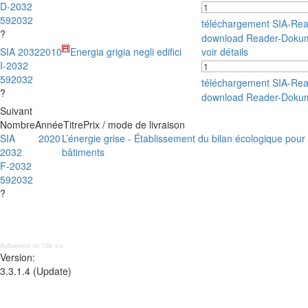
D-2032
592032
téléchargement SIA-Re
?
download Reader-Doku
SIA 2032
2010
Energia grigia negli edifici
voir détails
I-2032
592032
téléchargement SIA-Re
?
download Reader-Doku
Suivant
Nombre
Année
Titre
Prix / mode de livraison
SIA
2020
L’énergie grise - Établissement du bilan écologique pour 
2032
bâtiments
F-2032
592032
?
Aufbereitet in: 156 ms;
Version:
3.3.1.4 (Update)