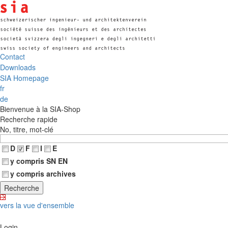
Contact
Downloads
SIA Homepage
fr
de
Bienvenue à la SIA-Shop
Recherche rapide
No, titre, mot-clé
D
F
I
E
y compris SN EN
y compris archives
vers la vue d'ensemble
Login