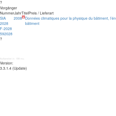
?
Vorgänger
Nummer
Jahr
Titel
Preis / Lieferart
SIA
2008
Données climatiques pour la physique du bâtiment, l’éner
2028
bâtiment
F-2028
592028
?
Aufbereitet in: 199 ms;
Version:
3.3.1.4 (Update)