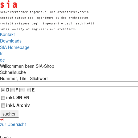
Kontakt
Downloads
SIA Homepage
fr
de
Willkommen beim SIA-Shop
Schnellsuche
Nummer, Titel, Stichwort
D
F
I
E
inkl. SN EN
inkl. Archiv
zur Übersicht
Login