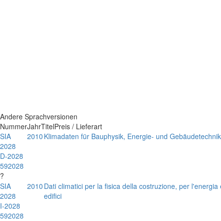
Andere Sprachversionen
Nummer
Jahr
Titel
Preis / Lieferart
SIA
2010
Klimadaten für Bauphysik, Energie- und Gebäudetechnik
2028
D-2028
592028
?
SIA
2010
Dati climatici per la fisica della costruzione, per l'energia 
2028
edifici
I-2028
592028