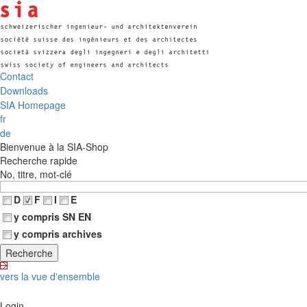
Contact
Downloads
SIA Homepage
fr
de
Bienvenue à la SIA-Shop
Recherche rapide
No, titre, mot-clé
D
F
I
E
y compris SN EN
y compris archives
vers la vue d'ensemble
Login