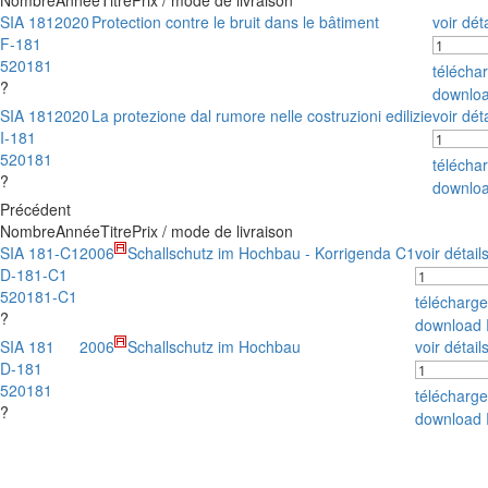
Nombre
Année
Titre
Prix / mode de livraison
SIA 181
2020
Protection contre le bruit dans le bâtiment
voir déta
F-181
520181
télécha
?
downlo
SIA 181
2020
La protezione dal rumore nelle costruzioni edilizie
voir déta
I-181
520181
télécha
?
downlo
Précédent
Nombre
Année
Titre
Prix / mode de livraison
SIA 181-C1
2006
Schallschutz im Hochbau - Korrigenda C1
voir détail
D-181-C1
520181-C1
télécharg
?
download 
SIA 181
2006
Schallschutz im Hochbau
voir détail
D-181
520181
télécharg
?
download 