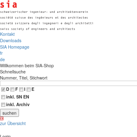
Kontakt
Downloads
SIA Homepage
fr
de
Willkommen beim SIA-Shop
Schnellsuche
Nummer, Titel, Stichwort
D
F
I
E
inkl. SN EN
inkl. Archiv
zur Übersicht
Login