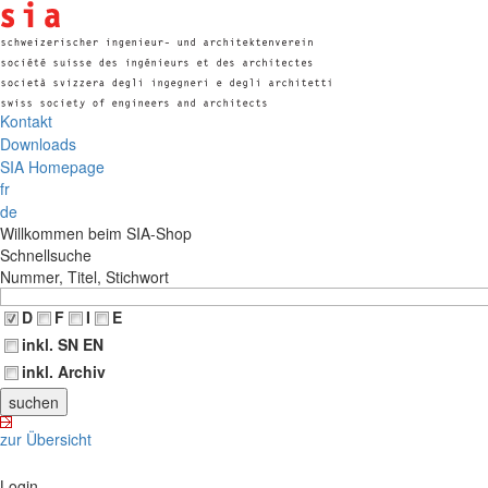
Kontakt
Downloads
SIA Homepage
fr
de
Willkommen beim SIA-Shop
Schnellsuche
Nummer, Titel, Stichwort
D
F
I
E
inkl. SN EN
inkl. Archiv
zur Übersicht
Login