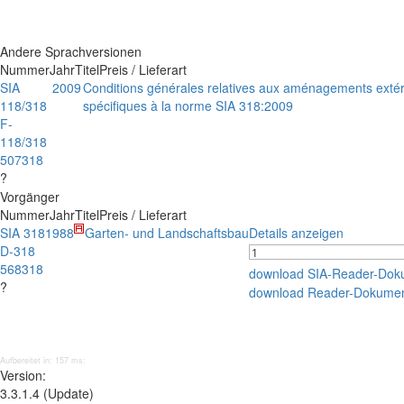
Andere Sprachversionen
Nummer
Jahr
Titel
Preis / Lieferart
SIA
2009
Conditions générales relatives aux aménagements extérie
118/318
spécifiques à la norme SIA 318:2009
F-
118/318
507318
?
Vorgänger
Nummer
Jahr
Titel
Preis / Lieferart
SIA 318
1988
Garten- und Landschaftsbau
Details anzeigen
D-318
568318
download SIA-Reader-Dok
?
download Reader-Dokumen
Aufbereitet in: 157 ms;
Version:
3.3.1.4 (Update)