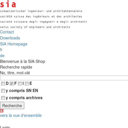
Contact
Downloads
SIA Homepage
fr
de
Bienvenue à la SIA-Shop
Recherche rapide
No, titre, mot-clé
D
F
I
E
y compris SN EN
y compris archives
vers la vue d'ensemble
Login