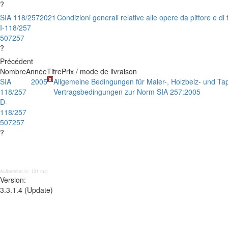
?
SIA 118/257
2021
Condizioni generali relative alle opere da pittore e di
I-118/257
507257
?
Précédent
Nombre
Année
Titre
Prix / mode de livraison
SIA
2005
Allgemeine Bedingungen für Maler-, Holzbeiz- und Tap
118/257
Vertragsbedingungen zur Norm SIA 257:2005
D-
118/257
507257
?
Aufbereitet in: 131 ms;
Version:
3.3.1.4 (Update)