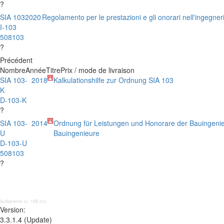
?
SIA 103
2020
Regolamento per le prestazioni e gli onorari nell'ingegneri
I-103
508103
?
Précédent
Nombre
Année
Titre
Prix / mode de livraison
SIA 103-
2018
Kalkulationshilfe zur Ordnung SIA 103
K
D-103-K
?
SIA 103-
2014
Ordnung für Leistungen und Honorare der Bauingeni
U
Bauingenieure
D-103-U
508103
?
Aufbereitet in: 168 ms;
Version:
3.3.1.4 (Update)