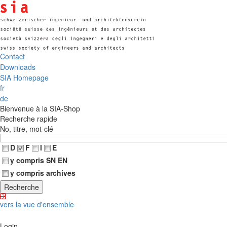
Contact
Downloads
SIA Homepage
fr
de
Bienvenue à la SIA-Shop
Recherche rapide
No, titre, mot-clé
D
F
I
E
y compris SN EN
y compris archives
vers la vue d'ensemble
Login