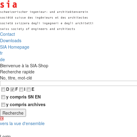
Contact
Downloads
SIA Homepage
fr
de
Bienvenue à la SIA-Shop
Recherche rapide
No, titre, mot-clé
D
F
I
E
y compris SN EN
y compris archives
vers la vue d'ensemble
Login