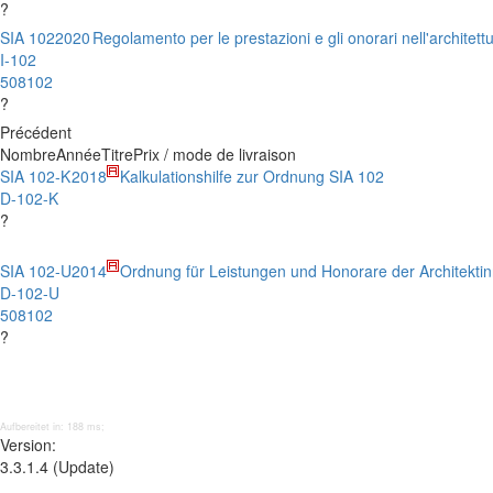
?
SIA 102
2020
Regolamento per le prestazioni e gli onorari nell'architett
I-102
508102
?
Précédent
Nombre
Année
Titre
Prix / mode de livraison
SIA 102-K
2018
Kalkulationshilfe zur Ordnung SIA 102
D-102-K
?
SIA 102-U
2014
Ordnung für Leistungen und Honorare der Architektin
D-102-U
508102
?
Aufbereitet in: 188 ms;
Version:
3.3.1.4 (Update)