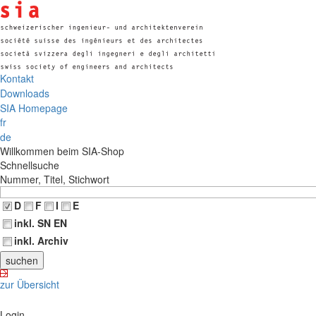
Kontakt
Downloads
SIA Homepage
fr
de
Willkommen beim SIA-Shop
Schnellsuche
Nummer, Titel, Stichwort
D
F
I
E
inkl. SN EN
inkl. Archiv
zur Übersicht
Login