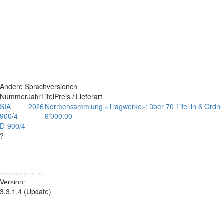
Andere Sprachversionen
Nummer
Jahr
Titel
Preis / Lieferart
SIA
2026
Normensammlung «Tragwerke»: über 70 Titel in 6 Ord
900/4
9'000.00
D-900/4
?
Aufbereitet in: 97 ms;
Version:
3.3.1.4 (Update)