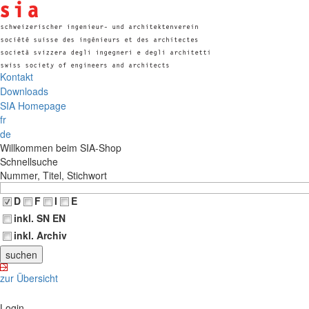
Kontakt
Downloads
SIA Homepage
fr
de
Willkommen beim SIA-Shop
Schnellsuche
Nummer, Titel, Stichwort
D
F
I
E
inkl. SN EN
inkl. Archiv
zur Übersicht
Login