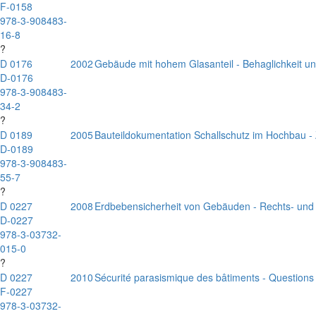
F-0158
978-3-908483-
16-8
?
D 0176
2002
Gebäude mit hohem Glasanteil - Behaglichkeit un
D-0176
978-3-908483-
34-2
?
D 0189
2005
Bauteildokumentation Schallschutz im Hochbau 
D-0189
978-3-908483-
55-7
?
D 0227
2008
Erdbebensicherheit von Gebäuden - Rechts- und
D-0227
978-3-03732-
015-0
?
D 0227
2010
Sécurité parasismique des bâtiments - Questions j
F-0227
978-3-03732-