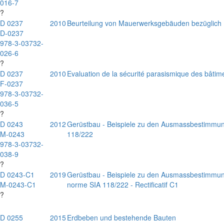
016-7
?
D 0237
2010
Beurteilung von Mauerwerksgebäuden bezüglich
D-0237
978-3-03732-
026-6
?
D 0237
2010
Evaluation de la sécurité parasismique des bâti
F-0237
978-3-03732-
036-5
?
D 0243
2012
Gerüstbau - Beispiele zu den Ausmassbestimmun
M-0243
118/222
978-3-03732-
038-9
?
D 0243-C1
2019
Gerüstbau - Beispiele zu den Ausmassbestimmun
M-0243-C1
norme SIA 118/222 - Rectificatif C1
?
D 0255
2015
Erdbeben und bestehende Bauten