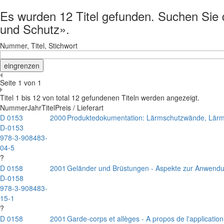
Es wurden 12 Titel gefunden. Suchen Sie d
und Schutz».
Nummer, Titel, Stichwort
Seite 1 von 1
Titel 1 bis 12 von total 12 gefundenen Titeln werden angezeigt.
Nummer
Jahr
Titel
Preis / Lieferart
D 0153
2000
Produktedokumentation: Lärmschutzwände, Lär
D-0153
978-3-908483-
04-5
?
D 0158
2001
Geländer und Brüstungen - Aspekte zur Anwend
D-0158
978-3-908483-
15-1
?
D 0158
2001
Garde-corps et allèges - A propos de l'applicatio