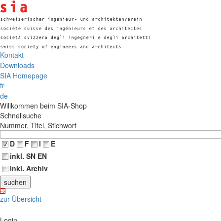
Kontakt
Downloads
SIA Homepage
fr
de
Willkommen beim SIA-Shop
Schnellsuche
Nummer, Titel, Stichwort
D
F
I
E
inkl. SN EN
inkl. Archiv
zur Übersicht
Login