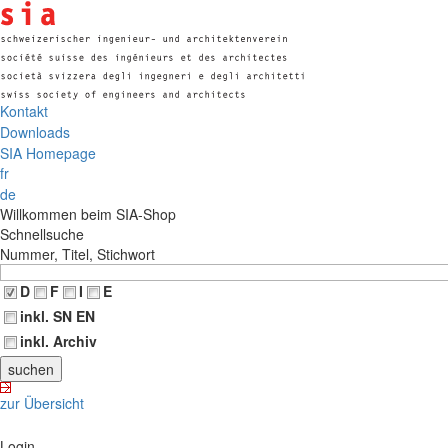
Kontakt
Downloads
SIA Homepage
fr
de
Willkommen beim SIA-Shop
Schnellsuche
Nummer, Titel, Stichwort
D
F
I
E
inkl. SN EN
inkl. Archiv
zur Übersicht
Login