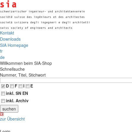
Kontakt
Downloads
SIA Homepage
fr
de
Willkommen beim SIA-Shop
Schnellsuche
Nummer, Titel, Stichwort
D
F
I
E
inkl. SN EN
inkl. Archiv
zur Übersicht
Login