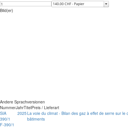
Bild(er)
Andere Sprachversionen
Nummer
Jahr
Titel
Preis / Lieferart
SIA
2025
La voie du climat - Bilan des gaz à effet de serre sur le 
390/1
bâtiments
F-390/1