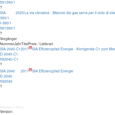
591390/1
?
SIA
2025
La via climatica - Bilancio dei gas serra per il ciclo di vita
390/1
I-390/1
591390/1
?
Vorgänger
Nummer
Jahr
Titel
Preis / Lieferart
SIA 2040-C1
2017
SIA Effizienzpfad Energie - Korrigenda C1 zum Me
D-2040-C1
592040-C1
?
SIA 2040
2017
SIA Effizienzpfad Energie
D-2040
592040
?
Aufbereitet in: 168 ms;
Version: