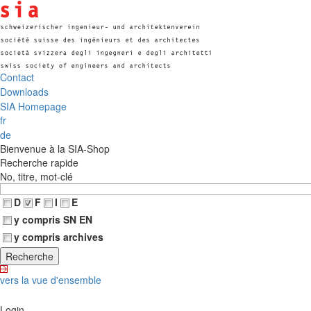
Contact
Downloads
SIA Homepage
fr
de
Bienvenue à la SIA-Shop
Recherche rapide
No, titre, mot-clé
D
F
I
E
y compris SN EN
y compris archives
vers la vue d'ensemble
Login