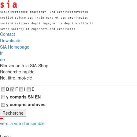
Contact
Downloads
SIA Homepage
fr
de
Bienvenue à la SIA-Shop
Recherche rapide
No, titre, mot-clé
D
F
I
E
y compris SN EN
y compris archives
vers la vue d'ensemble
Login