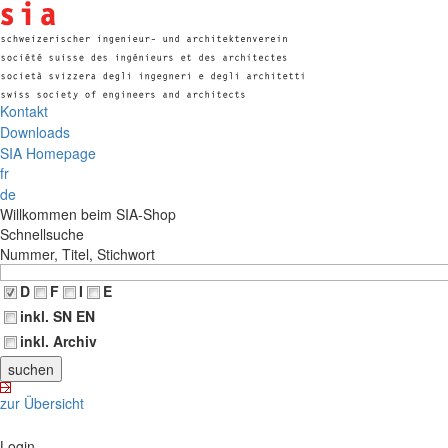
Kontakt
Downloads
SIA Homepage
fr
de
Willkommen beim SIA-Shop
Schnellsuche
Nummer, Titel, Stichwort
D
F
I
E
inkl. SN EN
inkl. Archiv
zur Übersicht
Login