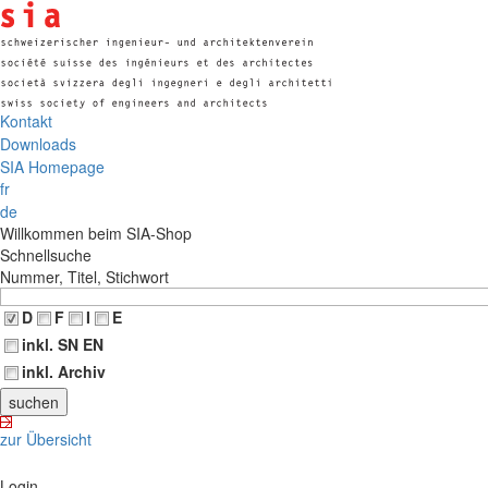
Kontakt
Downloads
SIA Homepage
fr
de
Willkommen beim SIA-Shop
Schnellsuche
Nummer, Titel, Stichwort
D
F
I
E
inkl. SN EN
inkl. Archiv
zur Übersicht
Login