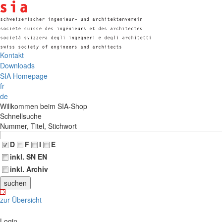
Kontakt
Downloads
SIA Homepage
fr
de
Willkommen beim SIA-Shop
Schnellsuche
Nummer, Titel, Stichwort
D
F
I
E
inkl. SN EN
inkl. Archiv
zur Übersicht
Login