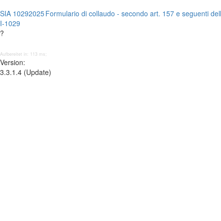
SIA 1029
2025
Formulario di collaudo - secondo art. 157 e seguenti de
I-1029
?
Aufbereitet in: 113 ms;
Version:
3.3.1.4 (Update)