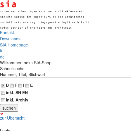
Kontakt
Downloads
SIA Homepage
fr
de
Willkommen beim SIA-Shop
Schnellsuche
Nummer, Titel, Stichwort
D
F
I
E
inkl. SN EN
inkl. Archiv
zur Übersicht
Login