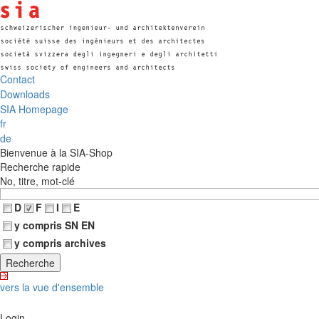
Contact
Downloads
SIA Homepage
fr
de
Bienvenue à la SIA-Shop
Recherche rapide
No, titre, mot-clé
D
F
I
E
y compris SN EN
y compris archives
vers la vue d'ensemble
Login