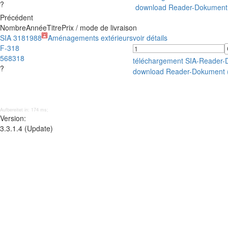
?
download Reader-Dokument
Précédent
Nombre
Année
Titre
Prix / mode de livraison
SIA 318
1988
Aménagements extérieurs
voir détails
F-318
568318
téléchargement SIA-Reader
?
download Reader-Dokument 
Aufbereitet in: 174 ms;
Version:
3.3.1.4 (Update)