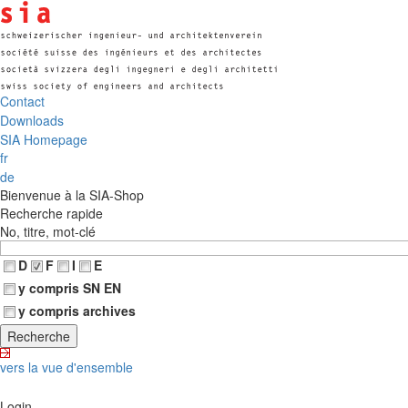
Contact
Downloads
SIA Homepage
fr
de
Bienvenue à la SIA-Shop
Recherche rapide
No, titre, mot-clé
D
F
I
E
y compris SN EN
y compris archives
vers la vue d'ensemble
Login