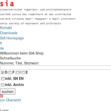
Kontakt
Downloads
SIA Homepage
fr
de
Willkommen beim SIA-Shop
Schnellsuche
Nummer, Titel, Stichwort
D
F
I
E
inkl. SN EN
inkl. Archiv
zur Übersicht
Login